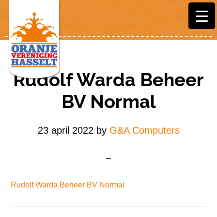
Door
Spring
naar
naar
de
de
hoofd
voettekst
inhoud
Rudolf Warda Beheer
BV Normal
23 april 2022
by
G&A Computers
Rudolf Warda Beheer BV Normal