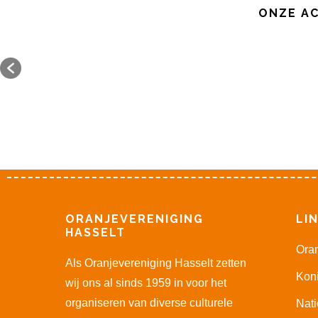
ONZE AC
Footer
ORANJEVERENIGING
LI
HASSELT
Oran
Als Oranjevereniging Hasselt zetten
Kon
wij ons al sinds 1959 in voor het
organiseren van diverse culturele
Nati