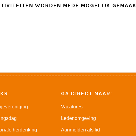
TIVITEITEN WORDEN MEDE MOGELIJK GEMAA
NKS
GA DIRECT NAAR:
jevereniging
Vacatures
ingsdag
Ledenomgeving
onale herdenking
Aanmelden als lid