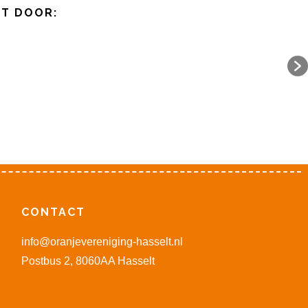
KT DOOR:
CONTACT
info@oranjevereniging-hasselt.nl
Postbus 2, 8060AA Hasselt