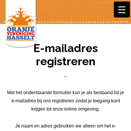
Door
Spring
naar
naar
de
de
hoofd
voettekst
inhoud
E-mailadres
registreren
Met het onderstaande formulier kun je als bestaand lid je
e-mailadres bij ons registreren zodat je toegang kunt
krijgen tot onze online omgeving.
Je naam en adres gebruiken we alleen om het e-